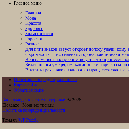
Главное меню
Главная
Мода
Красота
Здоровье
Знаменитости
Гороскоп
Разное
Для пяти знаков август откроет полосу удачи: кому
Скромность — их сильная сторона: какие знаки зод
Венера меняет настроение августа: что принесет тр
Белая полоса уже рядом: какие знаки зодиака скоро
В жизнь трех знаков зодиака возвращается счастье
Политика конфиденциальности
Карта сайта
Обратная связь
Блог о моде, красоте и здоровье.
© 2026
Eleganzo | Модные тренды
Политика конфиденциальности
Тема от
WP Puzzle