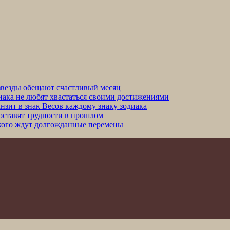
 звезды обещают счастливый месяц
иака не любят хвастаться своими достижениями
анзит в знак Весов каждому знаку зодиака
 оставят трудности в прошлом
: кого ждут долгожданные перемены