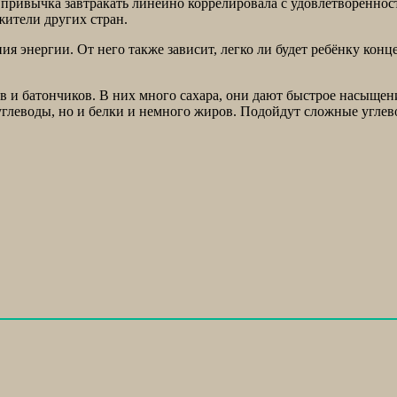
гда привычка завтракать линейно коррелировала с удовлетворённ
жители других стран.
ия энергии. От него также зависит, легко ли будет ребёнку кон
ев и батончиков. В них много сахара, они дают быстрое насыщени
 углеводы, но и белки и немного жиров. Подойдут сложные углево