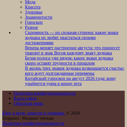
Мода
Красота
Здоровье
Знаменитости
Гороскоп
Разное
Скромность — их сильная сторона: какие знаки
зодиака не любят хвастаться своими
достижениями
Венера меняет настроение августа: что принесет
транзит в знак Весов каждому знаку зодиака
Белая полоса уже рядом: какие знаки зодиака
скоро оставят трудности в прошлом
В жизнь трех знаков зодиака возвращается счастье:
кого ждут долгожданные перемены
Китайский гороскоп на август 2026 года: кому
улыбнется удача в конце лета
Политика конфиденциальности
Карта сайта
Обратная связь
Блог о моде, красоте и здоровье.
© 2026
Eleganzo | Модные тренды
Политика конфиденциальности