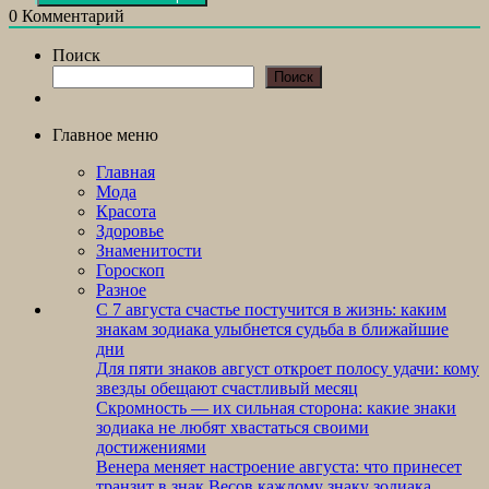
0
Комментарий
Поиск
Поиск
Главное меню
Главная
Мода
Красота
Здоровье
Знаменитости
Гороскоп
Разное
С 7 августа счастье постучится в жизнь: каким
знакам зодиака улыбнется судьба в ближайшие
дни
Для пяти знаков август откроет полосу удачи: кому
звезды обещают счастливый месяц
Скромность — их сильная сторона: какие знаки
зодиака не любят хвастаться своими
достижениями
Венера меняет настроение августа: что принесет
транзит в знак Весов каждому знаку зодиака