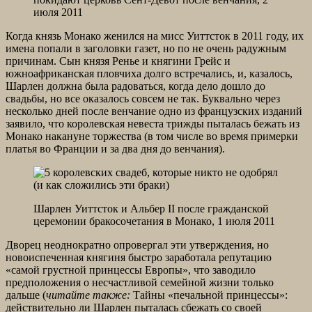
июля 2011
Когда князь Монако женился на мисс Уиттсток в 2011 году, их
имена попали в заголовки газет, но по не очень радужным
причинам. Сын князя Ренье и княгини Грейс и
южноафриканская пловчиха долго встречались, и, казалось,
Шарлен должна была радоваться, когда дело дошло до
свадьбы, но все оказалось совсем не так. Буквально через
несколько дней после венчание одно из французских изданий
заявило, что королевская невеста трижды пыталась бежать из
Монако накануне торжества (в том числе во время примерки
платья во Франции и за два дня до венчания).
Шарлен Уиттсток и Альбер II после гражданской
церемонии бракосочетания в Монако, 1 июля 2011
Дворец неоднократно опровергал эти утверждения, но
новоиспеченная княгиня быстро заработала репутацию
«самой грустной принцессы Европы», что заводило
предположения о несчастливой семейной жизни только
дальше (
читайте также:
Тайны «печальной принцессы»:
действительно ли Шарлен пыталась сбежать со своей