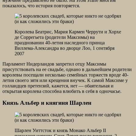
мужчине предъявлено не было. На этом этапе многим
показалось, что история повторяется.
Королева Беатрис, Мария Кармен Черрути и Хорхе
де Соррегьета (родители Максимы) на
праздновании 40-летия наследного принца
Виллема-Александра во дворце Лоо, 1 сентября
2007
Парламент Нидерландов запретил отцу Максимы
присутствовать на ее свадьбе, однано в дальнейшем родители
королевы посещали несколько семейных торжеств вроде 40-
летия своего зятя или крещения внучек. К самой Максиме у
голландцев претензий, кажется, нет — обаятельная и
открытая королева способна влюбить в себя в одночасье.
Князь Альбер и княгиня Шарлен
Шарлен Уиттсток и князь Монако Альбер II
покидают церковь Сент-Девот после венчания, 2