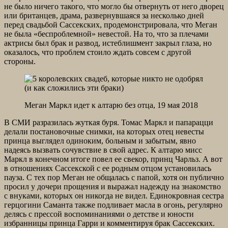
не было ничего такого, что могло бы отвернуть от него дворец
или британцев, драма, развернувшаяся за несколько дней
перед свадьбой Сассекских, продемонстрировала, что Меган
не была «беспроблемной» невестой. На то, что за плечами
актрисы был брак и развод, истеблишмент закрыл глаза, но
оказалось, что проблем стоило ждать совсем с другой
стороны.
Меган Маркл идет к алтарю без отца, 19 мая 2018
В СМИ разразилась жуткая буря. Томас Маркл и папарацци
делали постановочные снимки, на которых отец невесты
принца выглядел одиноким, больным и забытым, явно
надеясь вызвать сочувствие в свой адрес. К алтарю мисс
Маркл в конечном итоге повел ее свекор, принц Чарльз. А вот
в отношениях Сассекской с ее родным отцом установилась
пауза. С тех пор Меган не общалась с папой, хотя он публично
просил у дочери прощения и выражал надежду на знакомство
с внуками, которых он никогда не видел. Единокровная сестра
герцогини Саманта также подливает масла в огонь, регулярно
делясь с прессой воспоминаниями о детстве и юности
избранницы принца Гарри и комментируя брак Сассекских.