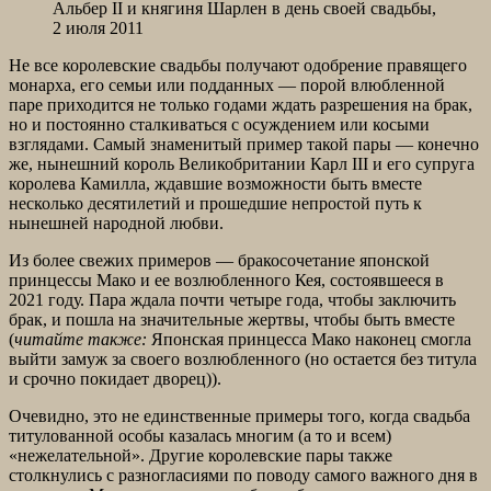
Альбер II и княгиня Шарлен в день своей свадьбы,
2 июля 2011
Не все королевские свадьбы получают одобрение правящего
монарха, его семьи или подданных — порой влюбленной
паре приходится не только годами ждать разрешения на брак,
но и постоянно сталкиваться с осуждением или косыми
взглядами. Самый знаменитый пример такой пары — конечно
же, нынешний король Великобритании Карл III и его супруга
королева Камилла, ждавшие возможности быть вместе
несколько десятилетий и прошедшие непростой путь к
нынешней народной любви.
Из более свежих примеров — бракосочетание японской
принцессы Мако и ее возлюбленного Кея, состоявшееся в
2021 году. Пара ждала почти четыре года, чтобы заключить
брак, и пошла на значительные жертвы, чтобы быть вместе
(
читайте также:
Японская принцесса Мако наконец смогла
выйти замуж за своего возлюбленного (но остается без титула
и срочно покидает дворец)).
Очевидно, это не единственные примеры того, когда свадьба
титулованной особы казалась многим (а то и всем)
«нежелательной». Другие королевские пары также
столкнулись с разногласиями по поводу самого важного дня в