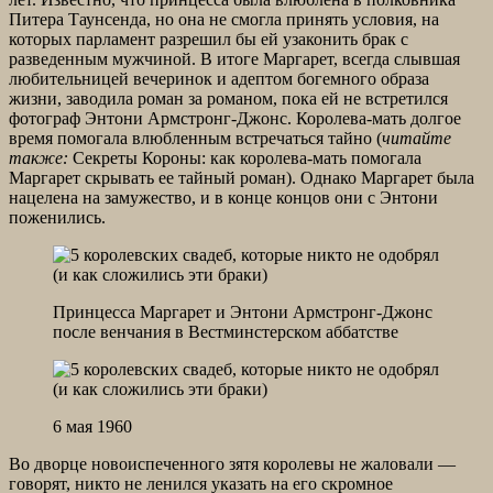
Питера Таунсенда, но она не смогла принять условия, на
которых парламент разрешил бы ей узаконить брак с
разведенным мужчиной. В итоге Маргарет, всегда слывшая
любительницей вечеринок и адептом богемного образа
жизни, заводила роман за романом, пока ей не встретился
фотограф Энтони Армстронг-Джонс. Королева-мать долгое
время помогала влюбленным встречаться тайно (
читайте
также:
Секреты Короны: как королева-мать помогала
Маргарет скрывать ее тайный роман). Однако Маргарет была
нацелена на замужество, и в конце концов они с Энтони
поженились.
Принцесса Маргарет и Энтони Армстронг-Джонс
после венчания в Вестминстерском аббатстве
6 мая 1960
Во дворце новоиспеченного зятя королевы не жаловали —
говорят, никто не ленился указать на его скромное