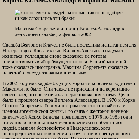
Король Виллем-Александр и королева Максима
Максима Соррегьета и принц Виллем-Александр в
день своей свадьбы, 2 февраля 2002
Свадьба Беатрис и Клауса не была последним испытанием для
Нидерландов. Когда их сын Виллем-Александр надумал
жениться, голландцы снова оказались не готовы
приветствовать выбор будущего короля. Его избранницей
тоже оказалась иностранка. Максима Соррегьета оказалась
невестой с «неоднозначным прошлым».
В 2002 году на свадьбе будущих короля и королевы родителей
Максимы не было. Они также не приехали и на коронацию
своего зятя, но вовсе не из-за нерасположения к нему. Дело
было в прошлом свекра Виллема-Александра. В 1970-х Хорхе
Орасио Соррегьета был министром сельского хозяйства и
членом аргентинской хунты. Его связь с жестокой военной
диктатурой Хорхе Виделы, правившего с 1976 по 1983 год и
известного по внезапным исчезновениям и гибели тысяч
людей, вызвала беспокойство в Нидерландах, хотя
непосредственных обвинений в соучастии в преступлениях