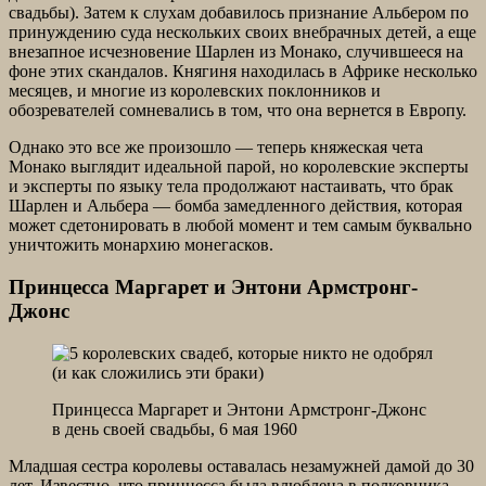
свадьбы). Затем к слухам добавилось признание Альбером по
принуждению суда нескольких своих внебрачных детей, а еще
внезапное исчезновение Шарлен из Монако, случившееся на
фоне этих скандалов. Княгиня находилась в Африке несколько
месяцев, и многие из королевских поклонников и
обозревателей сомневались в том, что она вернется в Европу.
Однако это все же произошло — теперь княжеская чета
Монако выглядит идеальной парой, но королевские эксперты
и эксперты по языку тела продолжают настаивать, что брак
Шарлен и Альбера — бомба замедленного действия, которая
может сдетонировать в любой момент и тем самым буквально
уничтожить монархию монегасков.
Принцесса Маргарет и Энтони Армстронг-
Джонс
Принцесса Маргарет и Энтони Армстронг-Джонс
в день своей свадьбы, 6 мая 1960
Младшая сестра королевы оставалась незамужней дамой до 30
лет. Известно, что принцесса была влюблена в полковника