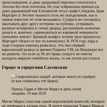
происхождение, и даже дворцовый персонал относился к
Энтони без тени почтения. Не спас избранника принцессы
даже дарованный ему Елизаветой титул графа Сноудона. Брак
Маргарет и Энтони оказался столь же скандальным, как и
первое известие об этом мезальянсе. Супруги не стеснялись
закатывать друг другу истерики на публике, устраивать
шумные вечеринки в стенах дворца, растрачивать казенные
деньги и, конечно, соревноваться во взаимной неверности
(
читайте также:
Брачный конфуз: почему муж принцессы
Маргарет сбежал от нее на каникулах). В 1978 году лорд и
леди Сноудон наконец развелись. Это был первый
королевский развод со времен Генриха VIII, но Виндзоры все
же решили, что если за 18 лет брака супруги не смогли
наладить мирную семейную жизнь, то им лучше расстаться.
Герцог и герцогиня Сассекские
Принц Гарри и Меган Маркл в день своей
свадьбы, 19 мая 2018
Меган Маркл стала еще одной королевской невестой, которую
не провожал к алтарю отец. И хотя в прошлом Томаса Маркла