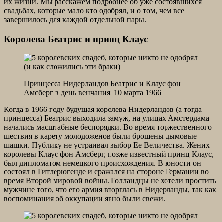
их жизни. Мы расскажем подробнее об уже состоявшихся
свадьбах, которые мало кто одобрял, и о том, чем все
завершилось для каждой отдельной пары.
Королева Беатрис и принц Клаус
Принцесса Нидерландов Беатрис и Клаус фон
Амсберг в день венчания, 10 марта 1966
Когда в 1966 году будущая королева Нидерландов (а тогда
принцесса) Беатрис выходила замуж, на улицах Амстердама
начались масштабные беспорядки. Во время торжественного
шествия в карету молодоженов были брошены дымовые
шашки. Публику не устраивал выбор Ее Величества. Жених
королевы Клаус фон Амсберг, позже известный принц Клаус,
был дипломатом немецкого происхождения. В юности он
состоял в Гитлерюгенде и сражался на стороне Германии во
время Второй мировой войны. Голландцы не хотели простить
мужчине того, что его армия вторглась в Нидерланды, так как
воспоминания об оккупации явно были свежи.