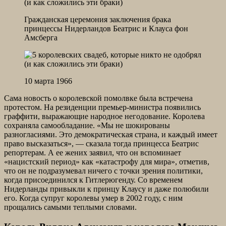
Гражданская церемония заключения брака
принцессы Нидерландов Беатрис и Клауса фон
Амсберга
10 марта 1966
Сама новость о королевской помолвке была встречена
протестом. На резиденции премьер-министра появились
граффити, выражающие народное негодование. Королева
сохраняла самообладание. «Мы не шокированы
разногласиями. Это демократическая страна, и каждый имеет
право высказаться», — сказала тогда принцесса Беатрис
репортерам. А ее жених заявил, что он вспоминает
«нацистский период» как «катастрофу для мира», отметив,
что он не подразумевал ничего с точки зрения политики,
когда присоединился к Гитлерюгенду. Со временем
Нидерланды привыкли к принцу Клаусу и даже полюбили
его. Когда супруг королевы умер в 2002 году, с ним
прощались самыми теплыми словами.