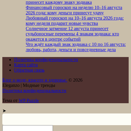
принесет каждому знаку зодиака
Финансовый гороскоп на неделю 10–16 августа
2026 года: кому деньги принесут удачу
Любовный гороскоп на 10–16 августа 2026 года:
кому неделя подарит новые чувства
Солнечное затмение 12 августа принесет
судьбоносные перемены 4 знакам зодиака: кто
окажется в центре событий
Что ждёт каждый знак зодиака с 10 по 16 августа:
любовь, работа, деньги и повседневные дела
Политика конфиденциальности
Карта сайта
Обратная связь
Блог о моде, красоте и здоровье.
© 2026
Eleganzo | Модные тренды
Политика конфиденциальности
Тема от
WP Puzzle
➤