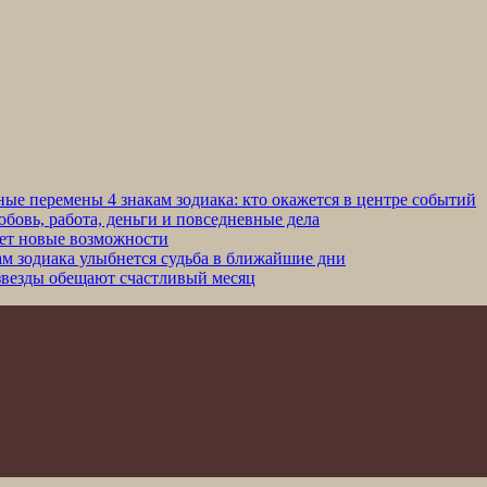
ные перемены 4 знакам зодиака: кто окажется в центре событий
юбовь, работа, деньги и повседневные дела
сет новые возможности
кам зодиака улыбнется судьба в ближайшие дни
 звезды обещают счастливый месяц