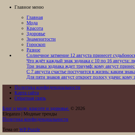
Главное меню
Главная
Мода
Красота
Здоровье
Знаменитости
Гороскоп
Разное
Солнечное затмение 12 августа принесет судьбонос
Что ждёт каждый знак зодиака с 10 по 16 августа: л
Три знака зодиака ждет триумф: кому август прине
С 7 августа счастье постучится в жизнь: каким зна
Для пяти знаков август откроет полосу удачи: кому
Политика конфиденциальности
Карта сайта
Обратная связь
Блог о моде, красоте и здоровье.
© 2026
Eleganzo | Модные тренды
Политика конфиденциальности
Тема от
WP Puzzle