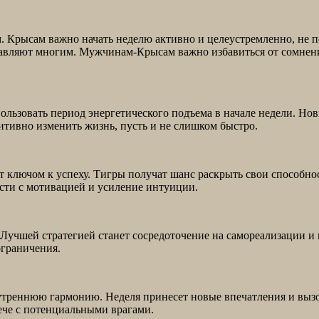
м. Крысам важно начать неделю активно и целеустремленно, не
равляют многим. Мужчинам-Крысам важно избавиться от сомнени
ользовать период энергетического подъема в начале недели. Новы
зитивно изменить жизнь, пусть и не слишком быстро.
 ключом к успеху. Тигры получат шанс раскрыть свои способнос
сти с мотивацией и усиление интуиции.
учшей стратегией станет сосредоточение на самореализации и 
ограничения.
утреннюю гармонию. Неделя принесет новые впечатления и вызо
ече с потенциальными врагами.