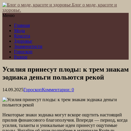
Блог о моде, красоте и
здоровье.
Меню
Главная
Мода
Красота
Здоровье
Знаменитости
Гороскоп
Разное
Усилия принесут плоды: к трем знакам
зодиака деньги польются рекой
14.09.2025
Гороскоп
Комментарии: 0
Некоторые знаки зодиака могут вскоре ощутить настоящий
прилив финансового благополучия. Впереди — период, когда
усилия, таланты и уникальные идеи принесут ощутимые
плоды. Читайте об этом подробнее в материале Rsute.ru.