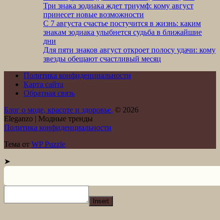
Три знака зодиака ждет триумф: кому август
принесет новые возможности
С 7 августа счастье постучится в жизнь: каким
знакам зодиака улыбнется судьба в ближайшие
дни
Для пяти знаков август откроет полосу удачи: кому
звезды обещают счастливый месяц
Политика конфиденциальности
Карта сайта
Обратная связь
Блог о моде, красоте и здоровье.
© 2026
Eleganzo | Модные тренды
Политика конфиденциальности
Тема от
WP Puzzle
➤
Insert