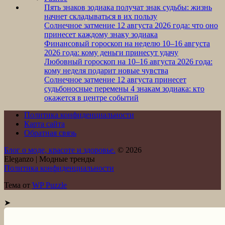
Пять знаков зодиака получат знак судьбы: жизнь
начнет складываться в их пользу
Солнечное затмение 12 августа 2026 года: что оно
принесет каждому знаку зодиака
Финансовый гороскоп на неделю 10–16 августа
2026 года: кому деньги принесут удачу
Любовный гороскоп на 10–16 августа 2026 года:
кому неделя подарит новые чувства
Солнечное затмение 12 августа принесет
судьбоносные перемены 4 знакам зодиака: кто
окажется в центре событий
Политика конфиденциальности
Карта сайта
Обратная связь
Блог о моде, красоте и здоровье.
© 2026
Eleganzo | Модные тренды
Политика конфиденциальности
Тема от
WP Puzzle
➤