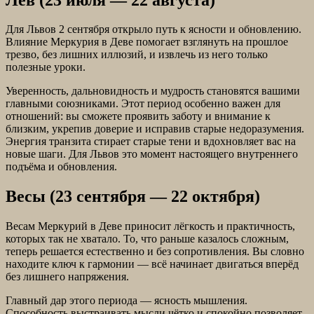
Для Львов 2 сентября открыло путь к ясности и обновлению.
Влияние Меркурия в Деве помогает взглянуть на прошлое
трезво, без лишних иллюзий, и извлечь из него только
полезные уроки.
Уверенность, дальновидность и мудрость становятся вашими
главными союзниками. Этот период особенно важен для
отношений: вы сможете проявить заботу и внимание к
близким, укрепив доверие и исправив старые недоразумения.
Энергия транзита стирает старые тени и вдохновляет вас на
новые шаги. Для Львов это момент настоящего внутреннего
подъёма и обновления.
Весы (23 сентября — 22 октября)
Весам Меркурий в Деве приносит лёгкость и практичность,
которых так не хватало. То, что раньше казалось сложным,
теперь решается естественно и без сопротивления. Вы словно
находите ключ к гармонии — всё начинает двигаться вперёд
без лишнего напряжения.
Главный дар этого периода — ясность мышления.
Способность выстраивать мысли чётко и спокойно позволяет