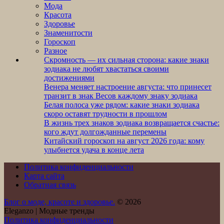
Мода
Красота
Здоровье
Знаменитости
Гороскоп
Разное
Скромность — их сильная сторона: какие знаки
зодиака не любят хвастаться своими
достижениями
Венера меняет настроение августа: что принесет
транзит в знак Весов каждому знаку зодиака
Белая полоса уже рядом: какие знаки зодиака
скоро оставят трудности в прошлом
В жизнь трех знаков зодиака возвращается счастье:
кого ждут долгожданные перемены
Китайский гороскоп на август 2026 года: кому
улыбнется удача в конце лета
Политика конфиденциальности
Карта сайта
Обратная связь
Блог о моде, красоте и здоровье.
© 2026
Eleganzo | Модные тренды
Политика конфиденциальности