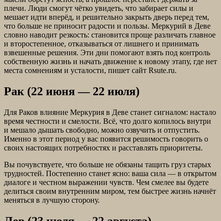
плечи. Люди смогут чётко увидеть, что забирает силы и
мешает идти вперёд, и решительно закрыть дверь перед тем,
что больше не приносит радости и пользы. Меркурий в Деве
словно наводит резкость: становится проще различать главное
и второстепенное, отказываться от лишнего и принимать
взвешенные решения. Эти дни помогают взять под контроль
собственную жизнь и начать движение к новому этапу, где нет
места сомнениям и усталости, пишет сайт Rsute.ru.
Рак (22 июня — 22 июля)
Для Раков влияние Меркурия в Деве станет сигналом: настало
время честности и смелости. Всё, что долго копилось внутри
и мешало дышать свободно, можно озвучить и отпустить.
Именно в этот период у вас появится решимость говорить о
своих настоящих потребностях и расставлять приоритеты.
Вы почувствуете, что больше не обязаны тащить груз старых
трудностей. Постепенно станет ясно: ваша сила — в открытом
диалоге и честном выражении чувств. Чем смелее вы будете
делиться своим внутренним миром, тем быстрее жизнь начнёт
меняться в лучшую сторону.
Лев (23 июля — 22 августа)