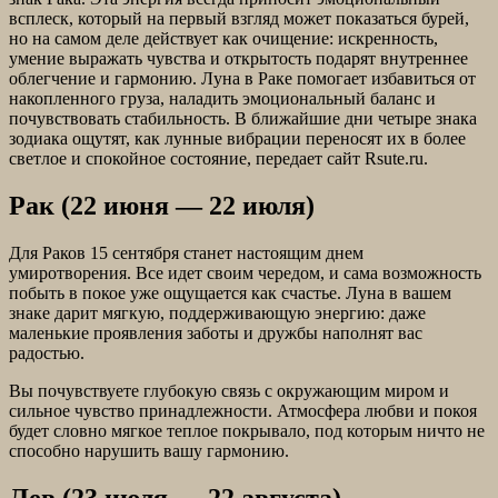
всплеск, который на первый взгляд может показаться бурей,
но на самом деле действует как очищение: искренность,
умение выражать чувства и открытость подарят внутреннее
облегчение и гармонию. Луна в Раке помогает избавиться от
накопленного груза, наладить эмоциональный баланс и
почувствовать стабильность. В ближайшие дни четыре знака
зодиака ощутят, как лунные вибрации переносят их в более
светлое и спокойное состояние, передает сайт Rsute.ru.
Рак (22 июня — 22 июля)
Для Раков 15 сентября станет настоящим днем
умиротворения. Все идет своим чередом, и сама возможность
побыть в покое уже ощущается как счастье. Луна в вашем
знаке дарит мягкую, поддерживающую энергию: даже
маленькие проявления заботы и дружбы наполнят вас
радостью.
Вы почувствуете глубокую связь с окружающим миром и
сильное чувство принадлежности. Атмосфера любви и покоя
будет словно мягкое теплое покрывало, под которым ничто не
способно нарушить вашу гармонию.
Лев (23 июля — 22 августа)