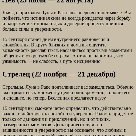
Львы, с приходом Луны в Рак ваша энергия станет мягче. Вы
поймете, что истинная сила не всегда рождается через борьбу
и напряжение: иногда отдых и доверие процессу приносят
больше силы и уверенности.
15 сентября станет днем внутреннего равновесия и
спокойствия. В кругу близких и дома вы ощутите
возможность расслабиться, насладиться простыми моментами
общения и открыться без страха. Этот день напомнит, что
уязвимость — не слабость, а путь к исцелению.
Стрелец (22 ноября — 21 декабря)
Стрельцы, Луна в Раке подталкивает вас замедлиться. Обычно
вы стремитесь к множеству целей одновременно, торопитесь
и спешите, но теперь Вселенная предлагает паузу.
15 сентября вы сможете четко определить, что действительно
важно, и действовать спокойно и уверенно. Радость придет не
только от движения и приключений, но и от тихих,
размеренных моментов. День принесет чувство
защищенности и уверенности: вы осознаете, что любимы и
под покровительством Вселенной, и вам не нужно никому