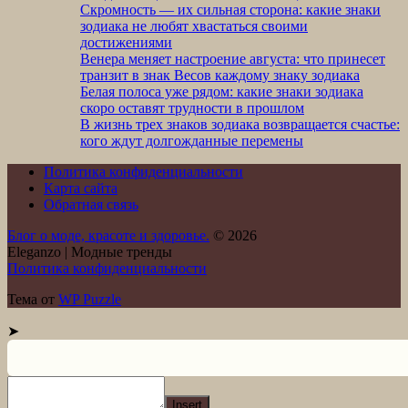
Скромность — их сильная сторона: какие знаки
зодиака не любят хвастаться своими
достижениями
Венера меняет настроение августа: что принесет
транзит в знак Весов каждому знаку зодиака
Белая полоса уже рядом: какие знаки зодиака
скоро оставят трудности в прошлом
В жизнь трех знаков зодиака возвращается счастье:
кого ждут долгожданные перемены
Политика конфиденциальности
Карта сайта
Обратная связь
Блог о моде, красоте и здоровье.
© 2026
Eleganzo | Модные тренды
Политика конфиденциальности
Тема от
WP Puzzle
➤
Insert