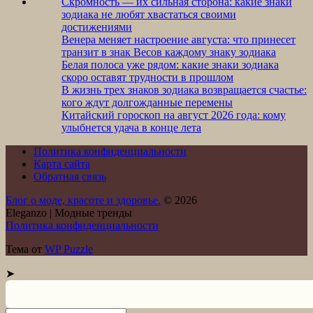
Скромность — их сильная сторона: какие знаки
зодиака не любят хвастаться своими
достижениями
Венера меняет настроение августа: что принесет
транзит в знак Весов каждому знаку зодиака
Белая полоса уже рядом: какие знаки зодиака
скоро оставят трудности в прошлом
В жизнь трех знаков зодиака возвращается счастье:
кого ждут долгожданные перемены
Китайский гороскоп на август 2026 года: кому
улыбнется удача в конце лета
Политика конфиденциальности
Карта сайта
Обратная связь
Блог о моде, красоте и здоровье.
© 2026
Eleganzo | Модные тренды
Политика конфиденциальности
Тема от
WP Puzzle
➤