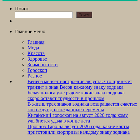
Поиск
Поиск
Главное меню
Главная
Мода
Красота
Здоровье
Знаменитости
Гороскоп
Разное
Венера меняет настроение августа: что принесет
транзит в знак Весов каждому знаку зодиака
Белая полоса уже рядом: какие знаки зодиака
скоро оставят трудности в прошлом
В жизнь трех знаков зодиака возвращается счастье:
кого ждут долгожданные перемены
Китайский гороскоп на август 2026 года: кому
улыбнется удача в конце лета
Прогноз Таро на август 2026 года: какие карты
приготовили сюрпризы каждому знаку зодиака