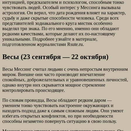
интуицией, предсказателем и психологом, способным тонко
чувствовать людей. Особый интерес у Мессинга вызывала
астрология. Он верил, что дата рождения влияет на характер,
судьбу и даже скрытые способности человека. Среди всех
представителей зодиакального круга мистик особенно
выделял три знака. По его мнению, именно они обладают
редкими качествами, которые делают их по-настоящему
уникальными. Подробнее узнайте в материале,
подготовленном журналистами Rsute.ru.
Весы (23 сентября — 22 октября)
Весы Мессинг считал людьми с очень непростым внутренним
миром. Внешне они часто производят впечатление
спокойных, доброжелательных и уравновешенных личностей,
однако внутри них скрывается мощное стремление
контролировать происходящее.
По словам провидца, Весы обладают редким даром —
умением тонко чувствовать настроение окружающих и
находить подход даже к самым сложным людям. Они умеют
избегать открытых конфликтов, но при необходимости
способны незаметно повернуть ситуацию в свою пользу.