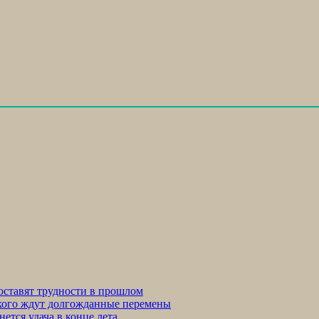
 оставят трудности в прошлом
: кого ждут долгожданные перемены
ется удача в конце лета