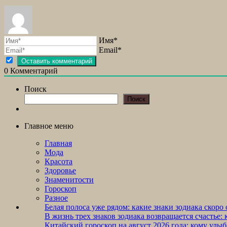
Имя*
Email*
0
Комментарий
Поиск
Поиск
Главное меню
Главная
Мода
Красота
Здоровье
Знаменитости
Гороскоп
Разное
Белая полоса уже рядом: какие знаки зодиака скоро
В жизнь трех знаков зодиака возвращается счастье
Китайский гороскоп на август 2026 года: кому улыбн