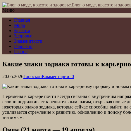
Блог о моде, красоте и здоров
Меню
Главная
Мода
Красота
Здоровье
Знаменитости
Гороскоп
Разное
Какие знаки зодиака готовы к карьерн
20.05.2026
Гороскоп
Комментарии: 0
Перемены в карьере почти всегда связаны с внутренним напряж
словно подталкивает к решительным шагам, открывая новые две
некоторых знаков зодиака, которые сейчас способны выйти на
усиливается стремление к развитию, обновлению и поиску боле
значимым.
Овен (21 марта — 19 апреля)