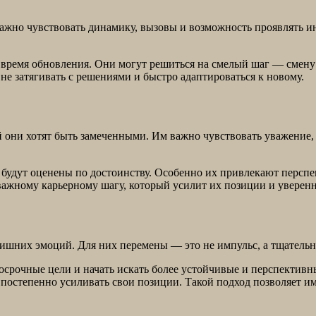
ажно чувствовать динамику, вызовы и возможность проявлять ин
время обновления. Они могут решиться на смелый шаг — смену
не затягивать с решениями и быстро адаптироваться к новому.
ой они хотят быть замеченными. Им важно чувствовать уважение, с
ты будут оценены по достоинству. Особенно их привлекают перс
важному карьерному шагу, который усилит их позиции и уверенно
ишних эмоций. Для них перемены — это не импульс, а тщательно
госрочные цели и начать искать более устойчивые и перспектив
 постепенно усиливать свои позиции. Такой подход позволяет и