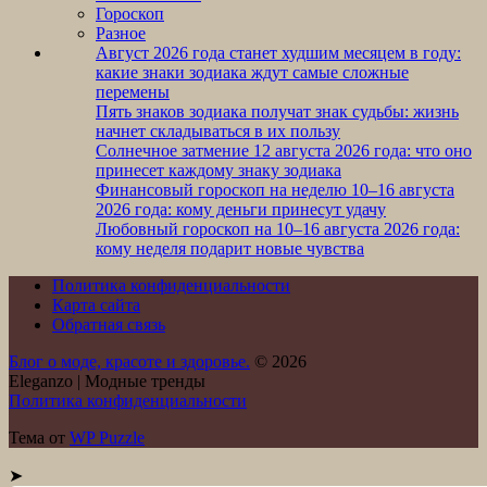
Гороскоп
Разное
Август 2026 года станет худшим месяцем в году:
какие знаки зодиака ждут самые сложные
перемены
Пять знаков зодиака получат знак судьбы: жизнь
начнет складываться в их пользу
Солнечное затмение 12 августа 2026 года: что оно
принесет каждому знаку зодиака
Финансовый гороскоп на неделю 10–16 августа
2026 года: кому деньги принесут удачу
Любовный гороскоп на 10–16 августа 2026 года:
кому неделя подарит новые чувства
Политика конфиденциальности
Карта сайта
Обратная связь
Блог о моде, красоте и здоровье.
© 2026
Eleganzo | Модные тренды
Политика конфиденциальности
Тема от
WP Puzzle
➤