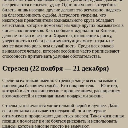
все решаются испытать удачу. Одни покупают лотерейные
билеты лишь изредка, другие делают это регулярно, надеясь
на благосклонность судьбы. Астрологи уверены, что
некоторые представители зодиакального круга обладают
качествами, которые помогают им чаще других оказываться в
числе счастливчиков. Как сообщают журналисты Rsute.ru,
дело не только в везении. Характер, отношение к риску,
уверенность в себе и развитая интуиция могут играть не
менее важную роль, чем случайность. Среди всех знаков
выделяются четыре, которым особенно часто приписывают
способность притягивать удачные обстоятельства.
Стрелец (22 ноября — 21 декабря)
Среди всех знаков именно Стрельца чаще всего называют
настоящим баловнем судьбы. Его покровитель — Юпитер,
который в астрологии связан с процветанием, расширением
возможностей и неожиданными подарками жизни.
Стрельцы отличаются удивительной верой в лучшее. Даже
если попытка оказывается неудачной, они не теряют
оптимизма и продолжают двигаться вперед. Такая жизненная
позиция помогает им не бояться рисковать и использовать
шансы, которые многие просто не замечают.