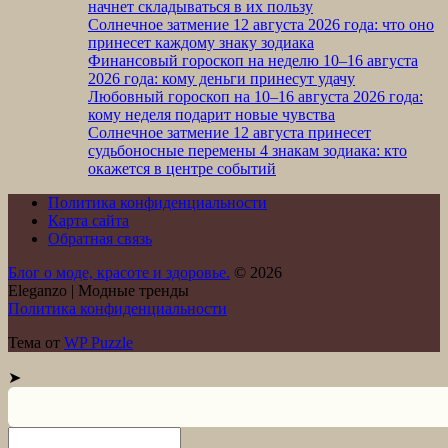
начнет складываться в их пользу
Солнечное затмение 12 августа 2026 года: что оно
принесет каждому знаку зодиака
Финансовый гороскоп на неделю 10–16 августа
2026 года: кому деньги принесут удачу
Любовный гороскоп на 10–16 августа 2026 года:
кому неделя подарит новые чувства
Солнечное затмение 12 августа принесет
судьбоносные перемены 4 знакам зодиака: кто
окажется в центре событий
Политика конфиденциальности
Карта сайта
Обратная связь
Блог о моде, красоте и здоровье.
© 2026
Eleganzo | Модные тренды
Политика конфиденциальности
Тема от
WP Puzzle
➤