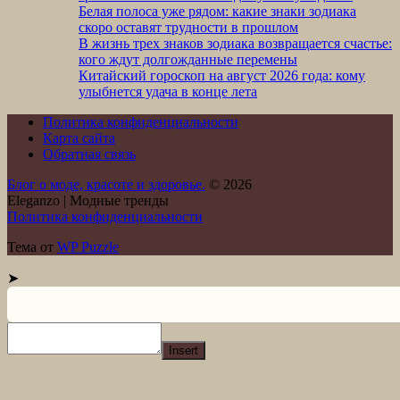
Белая полоса уже рядом: какие знаки зодиака
скоро оставят трудности в прошлом
В жизнь трех знаков зодиака возвращается счастье:
кого ждут долгожданные перемены
Китайский гороскоп на август 2026 года: кому
улыбнется удача в конце лета
Политика конфиденциальности
Карта сайта
Обратная связь
Блог о моде, красоте и здоровье.
© 2026
Eleganzo | Модные тренды
Политика конфиденциальности
Тема от
WP Puzzle
➤
Insert