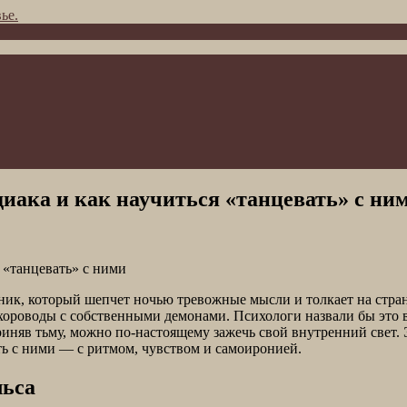
ье.
диака и как научиться «танцевать» с ни
ник, который шепчет ночью тревожные мысли и толкает на странн
хороводы с собственными демонами. Психологи назвали бы это 
риняв тьму, можно по-настоящему зажечь свой внутренний свет. Э
ть с ними — с ритмом, чувством и самоиронией.
льса