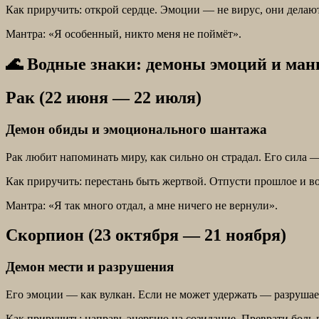
Как приручить: открой сердце. Эмоции — не вирус, они делаю
Мантра: «Я особенный, никто меня не поймёт».
🌊 Водные знаки: демоны эмоций и ма
Рак (22 июня — 22 июля)
Демон обиды и эмоционального шантажа
Рак любит напоминать миру, как сильно он страдал. Его сила — 
Как приручить: перестань быть жертвой. Отпусти прошлое и воз
Мантра: «Я так много отдал, а мне ничего не вернули».
Скорпион (23 октября — 21 ноября)
Демон мести и разрушения
Его эмоции — как вулкан. Если не может удержать — разрушает
Как приручить: направь энергию на созидание. Преврати боль в