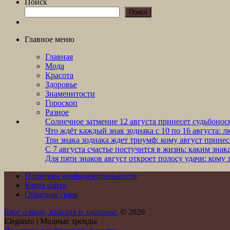
Поиск
Поиск
Главное меню
Главная
Мода
Красота
Здоровье
Знаменитости
Гороскоп
Разное
Солнечное затмение 12 августа принесет судьбонос
Что ждёт каждый знак зодиака с 10 по 16 августа: л
Три знака зодиака ждет триумф: кому август прине
С 7 августа счастье постучится в жизнь: каким зна
Для пяти знаков август откроет полосу удачи: кому
Политика конфиденциальности
Карта сайта
Обратная связь
Блог о моде, красоте и здоровье.
© 2026
Eleganzo | Модные тренды