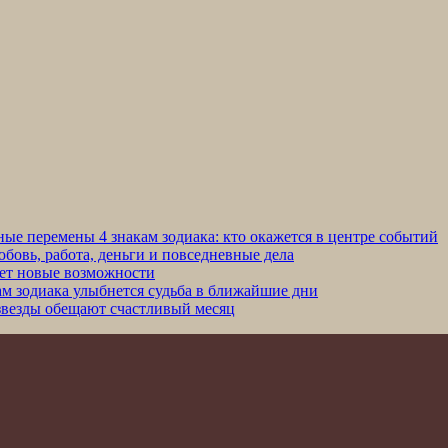
ные перемены 4 знакам зодиака: кто окажется в центре событий
юбовь, работа, деньги и повседневные дела
сет новые возможности
кам зодиака улыбнется судьба в ближайшие дни
 звезды обещают счастливый месяц