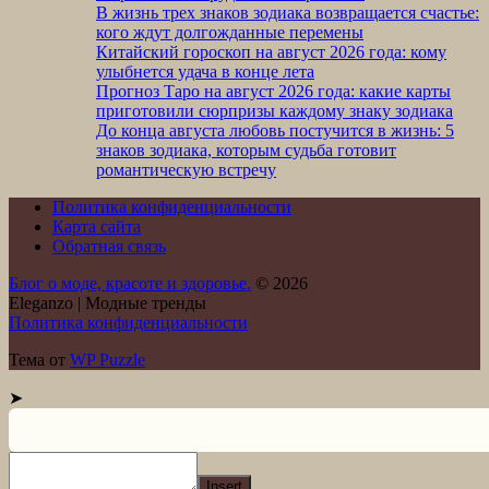
В жизнь трех знаков зодиака возвращается счастье:
кого ждут долгожданные перемены
Китайский гороскоп на август 2026 года: кому
улыбнется удача в конце лета
Прогноз Таро на август 2026 года: какие карты
приготовили сюрпризы каждому знаку зодиака
До конца августа любовь постучится в жизнь: 5
знаков зодиака, которым судьба готовит
романтическую встречу
Политика конфиденциальности
Карта сайта
Обратная связь
Блог о моде, красоте и здоровье.
© 2026
Eleganzo | Модные тренды
Политика конфиденциальности
Тема от
WP Puzzle
➤
Insert