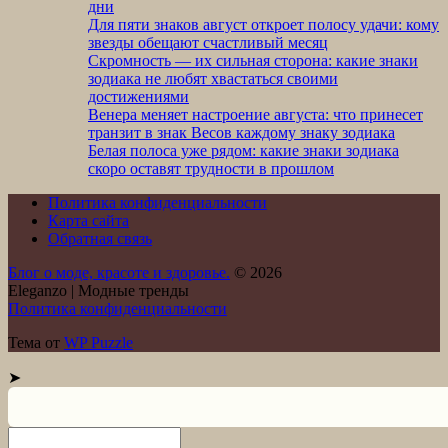
дни
Для пяти знаков август откроет полосу удачи: кому
звезды обещают счастливый месяц
Скромность — их сильная сторона: какие знаки
зодиака не любят хвастаться своими
достижениями
Венера меняет настроение августа: что принесет
транзит в знак Весов каждому знаку зодиака
Белая полоса уже рядом: какие знаки зодиака
скоро оставят трудности в прошлом
Политика конфиденциальности
Карта сайта
Обратная связь
Блог о моде, красоте и здоровье.
© 2026
Eleganzo | Модные тренды
Политика конфиденциальности
Тема от
WP Puzzle
➤