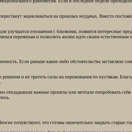
эмоционального равновесия. Если в последние недели приходило
 перестанут зацикливаться на прошлых неудачах. Вместо постоя
льцов улучшатся отношения с близкими, появятся интересные пр
ляться переменам и позволить жизни идти своим естественным 
енность. Если раньше какие-либо обстоятельства заставляли сом
решения и не тратить силы на переживания по пустякам. Благо
.
вно откладывали важные проекты или мечтали попробовать себя 
лось.
ногие почувствуют, что готовы окончательно закрыть старые гл