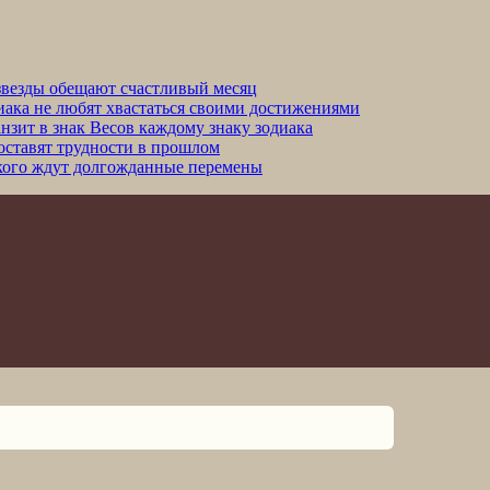
 звезды обещают счастливый месяц
иака не любят хвастаться своими достижениями
анзит в знак Весов каждому знаку зодиака
 оставят трудности в прошлом
: кого ждут долгожданные перемены