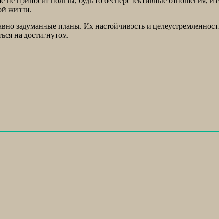
льше не приносит пользы, будь то бесперспективные отношения,
ой жизни.
авно задуманные планы. Их настойчивость и целеустремленност
ься на достигнутом.