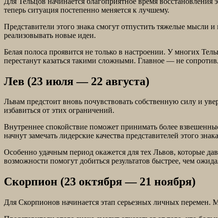
Для Тельцов начинается благоприятное время восстановления 
теперь ситуация постепенно меняется к лучшему.
Представители этого знака смогут отпустить тяжелые мысли и
реализовывать новые идеи.
Белая полоса проявится не только в настроении. У многих Те
перестанут казаться такими сложными. Главное — не сопротив
Лев (23 июля — 22 августа)
Львам предстоит вновь почувствовать собственную силу и увер
избавиться от этих ограничений.
Внутреннее спокойствие поможет принимать более взвешенные 
начнут замечать лидерские качества представителей этого знака
Особенно удачным период окажется для тех Львов, которые да
возможности помогут добиться результатов быстрее, чем ожида
Скорпион (23 октября — 21 ноября)
Для Скорпионов начинается этап серьезных личных перемен. М