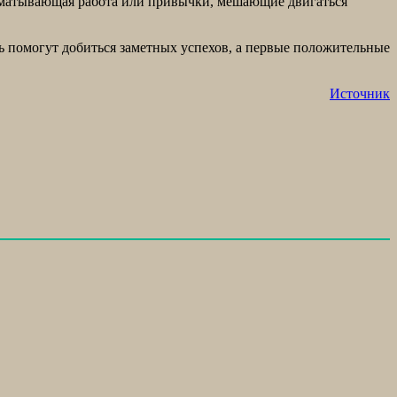
 изматывающая работа или привычки, мешающие двигаться
ь помогут добиться заметных успехов, а первые положительные
Источник