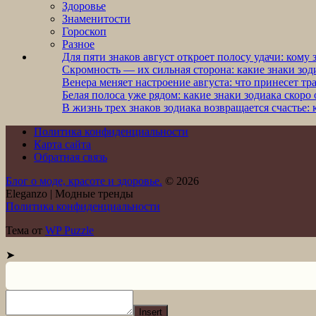
Здоровье
Знаменитости
Гороскоп
Разное
Для пяти знаков август откроет полосу удачи: кому
Скромность — их сильная сторона: какие знаки зод
Венера меняет настроение августа: что принесет тр
Белая полоса уже рядом: какие знаки зодиака скоро
В жизнь трех знаков зодиака возвращается счастье
Политика конфиденциальности
Карта сайта
Обратная связь
Блог о моде, красоте и здоровье.
© 2026
Eleganzo | Модные тренды
Политика конфиденциальности
Тема от
WP Puzzle
➤
Insert