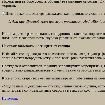
эффект, при выборе средств обращайте внимание на состав. О
морщин.
1. Anti-age. Дневной крем-филлер с трепангом, HydroBionique
Например, экстракт трепанга, гиалуроновая кислота, морские
плотность и эластичность, глубоко увлажняют, оказывают омо
Не стоит забывать и о защите от солнца
Избегайте солнца, когда это возможно: небольшая доза ультр
солнце может повредить кожу и повысить риск развития рака к
Прежде чем отправиться на улицу, запланируйте мероприятия, к
воздействию ультрафиолетовых лучей. Также не забудьте всегд
Кроме того, старайтесь ограничивать время пребывания на солн
«Уход за шеей и декольте — это ежедневная бьюти-рутина, кот
использовать солнцезащитные средства в этих зонах», — поды
Источник