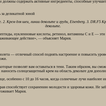
ни должны содержать активные ингредиенты, способные улучшить
. 2. Крем для шеи, линии декольте и груди, Eisenberg. 3. DR.F5 К
декольте.
 пептиды, нуклеиновые кислоты, ретинол, витамины С и Е — эт
лаживающее действие», — объясняет Мария.
афиолета — отличный способ поднять настроение и повысить ур
ожи.
оторые позволят вам оставаться в тени. Таким образом, вы смож
а наносить солнцезащитный крем на область декольте для допол
це, особенно с 10 до 16 часов, когда солнечные лучи наиболее 
орая способствует сохранению молодости и здоровья кожи. Не з
тоживает Мария.