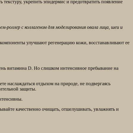
 текстуру, укрепить эпидермис и предотвратить появление
рем-роллер с коллагеном для моделирования овала лица, шеи и
и компоненты улучшают регенерацию кожи, восстанавливают ее
овень витамина D. Но слишком интенсивное пребывание на
ете наслаждаться отдыхом на природе, не подвергаясь
нительной защиты.
интенсивны.
абывайте качественно очищать, отшелушивать, увлажнять и