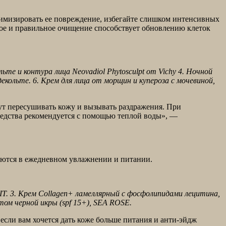
инимизировать ее повреждение, избегайте слишком интенсивных
рное и правильное очищение способствует обновлению клеток
кольте и контура лица Neovadiol Phytosculpt от Vichy 4. Ночной
екольте. 6. Крем для лица от морщин и купероза с мочевиной,
ут пересушивать кожу и вызывать раздражения. При
едства рекомендуется с помощью теплой воды», —
аются в ежедневном увлажнении и питании.
T. 3. Крем Collagen+ ламеллярный с фосфолипидами лецитина,
ом черной икры (spf 15+), SEA ROSE.
, если вам хочется дать коже больше питания и анти-эйдж