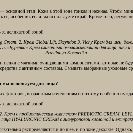
е — основной этап. Кожа в этой зоне тонкая и нежная. Чтобы м
 ее, особенно, если вы используете скраб. Кроме того, регуля
ng Cream. 2. Крем Global Lift, Skeyndor. 3. Vichy Крем для шеи, де
 5. «Буренка» Крем сливочный омолаживающий для лица, шеи и д
Pravilnaya Kosmetika.
и и пенки с мягкими очищающими компонентами, которые не буд
редства с активным составом. Смывать выбранные уходовые ср
о мы используем для лица?
их факторов, возрастным изменениям и поэтому особенно нужд
2. Крем с пребиотическим комплексом PREBIOTIC CREAM, LEYLI
ля лица HYALURONIC CREAM с гиалуроновой кислотой и экстракт
бязательно распределяются и по шее, и по зоне декольте. Однако