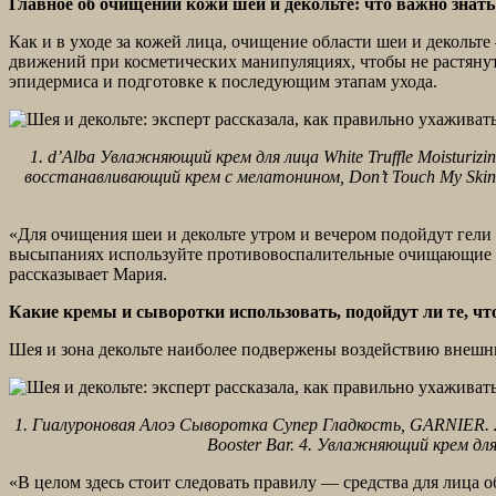
Главное об очищении кожи шеи и декольте: что важно знать
Как и в уходе за кожей лица, очищение области шеи и декольт
движений при косметических манипуляциях, чтобы не растянуть
эпидермиса и подготовке к последующим этапам ухода.
1. d’Alba Увлажняющий крем для лица White Truffle Moisturizi
восстанавливающий крем с мелатонином, Don’t Touch My Skin.
«Для очищения шеи и декольте утром и вечером подойдут гел
высыпаниях используйте противовоспалительные очищающие с
рассказывает Мария.
Какие кремы и сыворотки использовать, подойдут ли те, чт
Шея и зона декольте наиболее подвержены воздействию внешн
1. Гиалуроновая Алоэ Сыворотка Супер Гладкость, GARNIER. 
Booster Bar. 4. Увлажняющий крем д
«В целом здесь стоит следовать правилу — средства для лица о