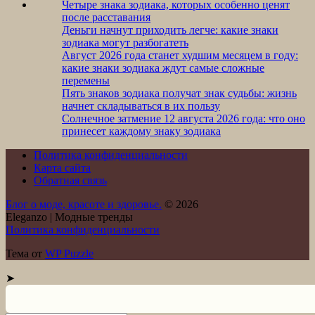
Четыре знака зодиака, которых особенно ценят
после расставания
Деньги начнут приходить легче: какие знаки
зодиака могут разбогатеть
Август 2026 года станет худшим месяцем в году:
какие знаки зодиака ждут самые сложные
перемены
Пять знаков зодиака получат знак судьбы: жизнь
начнет складываться в их пользу
Солнечное затмение 12 августа 2026 года: что оно
принесет каждому знаку зодиака
Политика конфиденциальности
Карта сайта
Обратная связь
Блог о моде, красоте и здоровье.
© 2026
Eleganzo | Модные тренды
Политика конфиденциальности
Тема от
WP Puzzle
➤