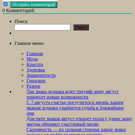
0
Комментарий
Поиск
Поиск
Главное меню
Главная
Мода
Красота
Здоровье
Знаменитости
Гороскоп
Разное
Три знака зодиака ждет триумф: кому август
принесет новые возможности
С 7 августа счастье постучится в жизнь: каким
знакам зодиака улыбнется судьба в ближайшие
дни
Для пяти знаков август откроет полосу удачи: кому
звезды обещают счастливый месяц
Скромность — их сильная сторона: какие знаки
зодиака не любят хвастаться своими