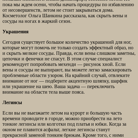
пока мы ждем осени, чтобы начать процедуры по избавлению
от несовершенств, летом не стоит закрываться дома.
Косметолог Ольга Шанкина рассказала, как скрыть вены и
сосуды на ногах в жаркий сезон.
Украшения
Сегодня существует большое количество украшений для ног,
которые могут помочь не только создать эффектный образ, но
и скрыть мелкие сосуды. Правда, если вены слишком заметны,
цепочки и фенечки не спасут. В этом случае специалист
рекомендует попробовать мехенди — рисунок хной. Если
вены и сосуды не выпирают, вы можете легко замаскировать
проблемные области узором. На крайний случай, отвлеките
внимание от ног — подберите акцентную шляпку, шарфик
или украшение на шею. Ваша задача — переключить
внимание на области тела выше пояса.
Легинсы
Если вы не выезжаете летом на курорт и большую часть
времени проводите в городе, можно приобрести на лето
тонкие легинсы или колготки под платья и юбки. Когда за
окном не плавится асфальт, легкие легинсы станут
прекрасной заменой тонким брюкам. Кроме того, с ними