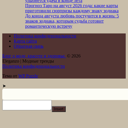
улыбнется удача в конце лета
Прогноз Таро на август 2026 года: какие карты
приготовили сюрпризы каждому знаку зодиака
До конца августа любовь постучится в жизнь: 5
знаков зодиака, которым судьба готовит
романтическую встречу
Политика конфиденциальности
Карта сайта
Обратная связь
Блог о моде, красоте и здоровье.
© 2026
Eleganzo | Модные тренды
Политика конфиденциальности
Тема от
WP Puzzle
➤
Insert