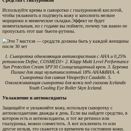
Средства с гиалуронкой
Используйте кремы и сыворотки с гиалуроновой кислотой,
чтобы увлажнить и подтянуть кожу и заполнить мелкие
морщинки и мимические складки.Эффект не будет
моментальным, но с годами вы поймете, почему так важно не
пропускать этот шаг бьюти-рутины.
1. Сыворотка обновляющая антивозрастная с AHA и 0,25%
ретинолом Define, COSMEDI× 2. Klapp Multi Level Performance
Sun Protection Cream SPF30 Солнцезащитный крем. 3. Буренка
Пилинг для лица мультикислотный 18% AHA&BHA. 4.
Сыворотка для сияния Vinoperfect Caudalie. 5.
Омолаживающая сыворотка для кожи под глазами Icelandic
Youth Cooling Eye Roller Skyn Iceland.
Увлажнение и антиоксиданты
Защищайте и увлажняйте кожу, используя сыворотку с
антиоксидантами дважды в день. Если вы найдете средство, в
котором есть и антиоксиданты, и тот же ретинол или
гиалуронка, можно совместить. А вот исключить то или
другое нельзя, это скажется со временем на состоянии кожи.