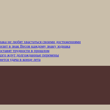
иака не любят хвастаться своими достижениями
анзит в знак Весов каждому знаку зодиака
 оставят трудности в прошлом
: кого ждут долгожданные перемены
ется удача в конце лета