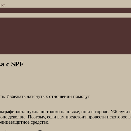
ье.
а с SPF
ить. Избежать натянутых отношений помогут
ультрафиолета нужна не только на пляже, но и в городе. УФ луч
зоне декольте. Поэтому, если вам предстоит провести некоторое 
олнцезащитное средство.