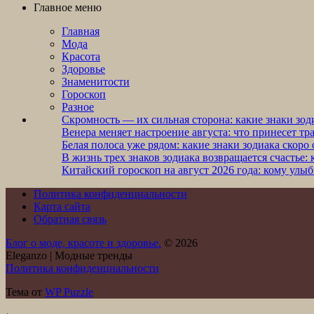
Главное меню
Главная
Мода
Красота
Здоровье
Знаменитости
Гороскоп
Разное
Скромность — их сильная сторона: какие знаки зод
Венера меняет настроение августа: что принесет тр
Белая полоса уже рядом: какие знаки зодиака скоро
В жизнь трех знаков зодиака возвращается счастье
Китайский гороскоп на август 2026 года: кому улыбн
Политика конфиденциальности
Карта сайта
Обратная связь
Блог о моде, красоте и здоровье.
© 2026
Eleganzo | Модные тренды
Политика конфиденциальности
Тема от
WP Puzzle