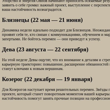
Упорство и энергия Овнов начинают приносить осязаемые резу
заявить о себе громко: важный проект, выступление с перспе
ваша настойчивость вознаградится.
Близнецы (22 мая — 21 июня)
Динамика недели идеально подходит для Близнецов. Неожидан
проявят себя те, кто связан с коммуникациями, обучением и м
запертыми. Не бойтесь перемен — они приведут к успеху.
Дева (23 августа — 22 сентября)
На этой неделе Девы ощутят, что их внимание к деталям и стр
карьерную траекторию: повышение, расширение обязанностей и
станут ключами к новым вершинам.
Козерог (22 декабря — 19 января)
Для Козерогов наступает время решительных перемен. Звёзды п
проекте, который станет поворотным моментом вашей карьеры
настойчивость помогут занять прочные позиции на профессио