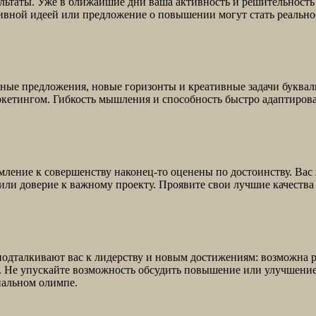
льтаты. Уже в ближайшие дни ваша активность и решительность
ктивной идеей или предложение о повышении могут стать реальн
ные предложения, новые горизонты и креативные задачи буквал
аркетингом. Гибкость мышления и способность быстро адаптирова
емление к совершенству наконец-то оценены по достоинству. Ва
ли доверие к важному проекту. Проявите свои лучшие качества 
одталкивают вас к лидерству и новым достижениям: возможна ро
. Не упускайте возможность обсудить повышение или улучшение
нальном олимпе.