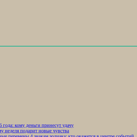
 года: кому деньги принесут удачу
му неделя подарит новые чувства
ные перемены 4 знакам зодиака: кто окажется в центре событий